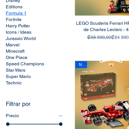
Disney
Editions
Formula 1
Fortnite
LEGO Scuderia Ferrari H
Harry Potter
de Charles Leclerc - 
Icons / Ideas
Precio
Precio de
₡68 990,00
₡64 990
Jurassic World
Marvel
Minecraft
One Piece
Speed Champions
New
Star Wars
Super Mario
Technic
Filtrar por
Precio