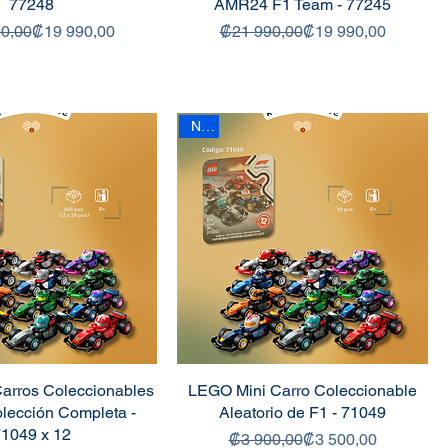
77248
AMR24 F1 Team - 77245
Precio
Precio de oferta
Precio
Precio de oferta
0,00
₡19 990,00
₡21 990,00
₡19 990,00
New
arros Coleccionables
LEGO Mini Carro Coleccionable
olección Completa -
Aleatorio de F1 - 71049
1049 x 12
Precio
Precio de oferta
₡3 900,00
₡3 500,00