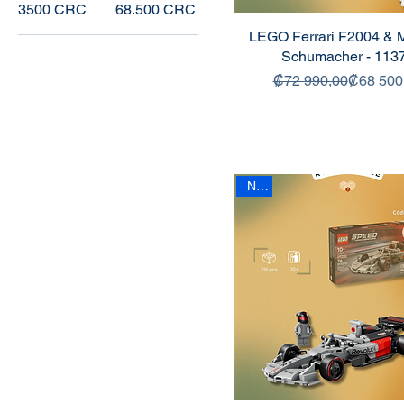
3500 CRC
68.500 CRC
LEGO Ferrari F2004 & 
Schumacher - 113
Precio
Precio de
₡72 990,00
₡68 500
New