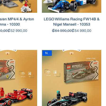
ren MP4/4 & Ayrton
LEGO Williams Racing FW14B &
nna - 10330
Nigel Mansell - 10353
Precio
Precio de oferta
Precio
Precio de oferta
0,00
₡52 990,00
₡64 990,00
₡54 990,00
New