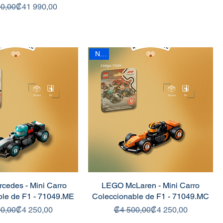
Precio
Precio de oferta
0,00
₡41 990,00
New
edes - Mini Carro
LEGO McLaren - Mini Carro
ble de F1 - 71049.ME
Coleccionable de F1 - 71049.MC
Precio
Precio de oferta
Precio
Precio de oferta
0,00
₡4 250,00
₡4 500,00
₡4 250,00