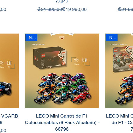
77247
 oferta
Precio
Precio de oferta
,00
₡21 990,00
₡19 990,00
₡21 99
New
New
B VCARB
LEGO Mini Carros de F1
LEGO Mini C
46
Coleccionables (6 Pack Aleatorio) -
de F1 - C
66796
7
 oferta
,00