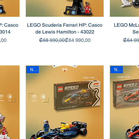
P: Casco
LEGO Scuderia Ferrari HP: Casco
LEGO McLa
43014
de Lewis Hamilton - 43022
Se
 oferta
Precio
Precio de oferta
,00
₡68 990,00
₡64 990,00
₡64 99
New
New