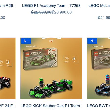
am R26 -
LEGO F1 Academy Team - 77258
LEGO McLar
Precio
Precio de oferta
₡22 990,00
₡20 990,00
 oferta
,00
₡21 99
New
New
F-24 F1
LEGO KICK Sauber C44 F1 Team -
LEGO BWT Al