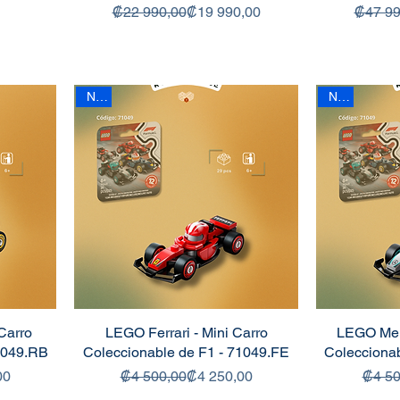
Precio
Precio de oferta
₡22 990,00
₡19 990,00
₡47 99
New
New
Carro
LEGO Ferrari - Mini Carro
LEGO Merc
1049.RB
Coleccionable de F1 - 71049.FE
Colecciona
 oferta
Precio
Precio de oferta
00
₡4 500,00
₡4 250,00
₡4 50