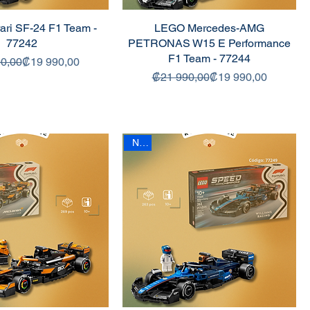
ari SF-24 F1 Team -
LEGO Mercedes-AMG
77242
PETRONAS W15 E Performance
F1 Team - 77244
Precio
Precio de oferta
0,00
₡19 990,00
Precio
Precio de oferta
₡21 990,00
₡19 990,00
New