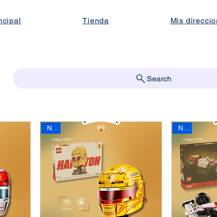
ncipal
Tienda
Mis direcci
Search
New
New