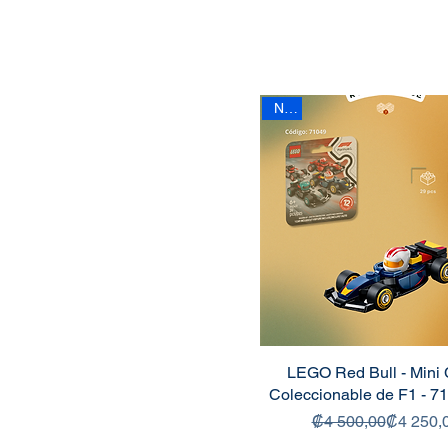
New
LEGO Red Bull - Mini 
Coleccionable de F1 - 7
Precio
Precio de
₡4 500,00
₡4 250,