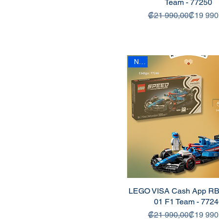
Team - 77250
Precio
Precio de
₡21 990,00
₡19 990
New
LEGO VISA Cash App R
01 F1 Team - 772
Precio
Precio de
₡21 990,00
₡19 990