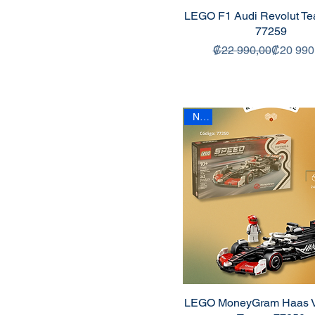
LEGO F1 Audi Revolut Te
77259
Precio
Precio de
₡22 990,00
₡20 990
New
LEGO MoneyGram Haas V