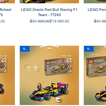
Michael
LEGO Oracle Red Bull Racing F1
LEGO Ferr
75
Team - 77243
 oferta
Precio
Precio de oferta
,00
₡21 990,00
₡19 990,00
₡21 99
New
New