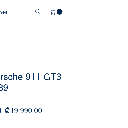
ones
rsche 911 GT3
39
Precio
Precio de oferta
 
₡19 990,00