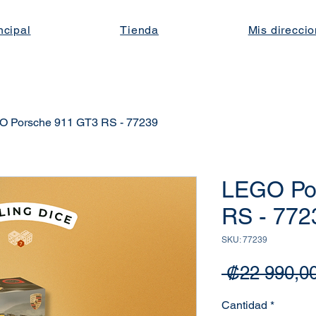
ncipal
Tienda
Mis direcci
O Porsche 911 GT3 RS - 77239
LEGO Po
RS - 772
SKU: 77239
 ₡22 990,00
Cantidad
*