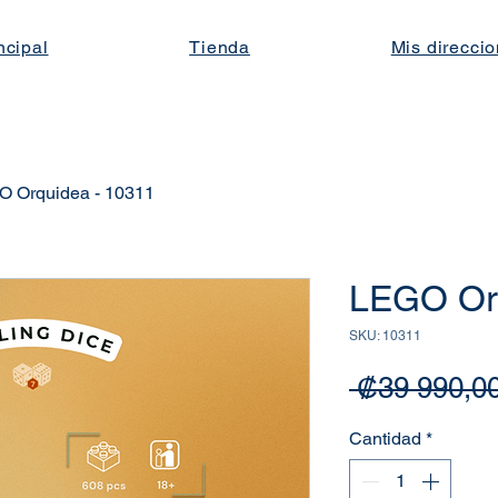
ncipal
Tienda
Mis direcci
 Orquidea - 10311
LEGO Orq
SKU: 10311
 ₡39 990,00
Cantidad
*