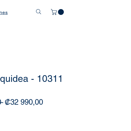
ones
uidea - 10311
Precio
Precio de oferta
 
₡32 990,00