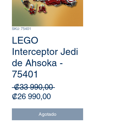
SKU: 75401
LEGO
Interceptor Jedi
de Ahsoka -
75401
Precio
 ₡33 990,00 
Precio de oferta
₡26 990,00
Agotado
LEGO® Interceptor Jedi de Ahsoka 