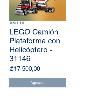
SKU: 31146
LEGO Camión
Plataforma con
Helicóptero -
31146
Precio
₡17 500,00
Agotado
LEGO® Camión Plataforma con 
Helicóptero – Colección Creator 3 